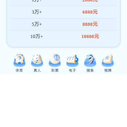
友谊赛韩国客场逆转克罗地亚登顶
在国际足坛的友谊赛序列中，一场令人瞠目结舌的
对决于昨夜在克罗地...
2026-06-20