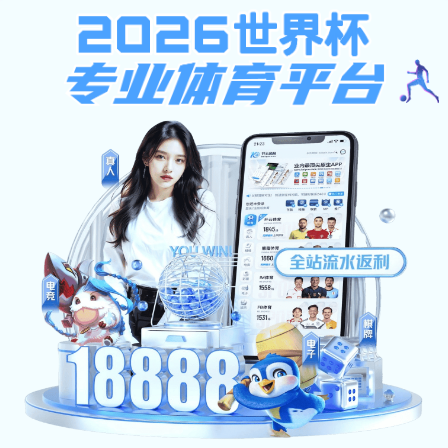
韦德体育APP
· 技术驱动
ISO 27001 ...
离线缓存、日...
用数据说话...
体育快讯
点球大战史
足球营销
体育快讯资讯 #36195
[!--newstext--]
上一篇：
2026世界杯福登迎战加纳关键传球
下一篇：
下一篇：很抱歉没有了