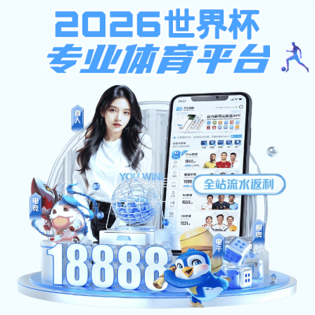
韦德体育APP
· 技术驱动
ISO 27001 ...
离线缓存、日...
用数据说话...
体育快讯
点球大战史
足球营销
体育快讯资讯 #36038
[!--newstext--]
上一篇：
2026世界杯福登迎战加纳关键传球
下一篇：
下一篇：很抱歉没有了