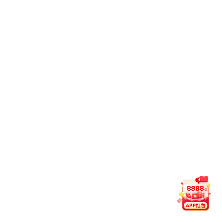
比赛走向的关键...
弗拉门戈冠军热门淘汰赛任意球破
解答
门全场沸腾
在世界杯的绿茵场上，总有某些瞬间足以
让时间停滞，让沸腾的声浪冲破体育场的
穹顶。当夺冠大热门弗拉门戈在淘汰赛的
关键阶段，凭借一记精妙绝伦的任意球直
接破门时，全场数万名球迷的激情被瞬间
点燃。这不仅仅是一次得分，更是一段足
以载入世界杯史...
金球级马内造点救主，利雅得胜利
解答
智斗 — 详细说明
在一场充满悬念的亚冠联赛小组赛中，利
雅得胜利凭借一次关键的点球破门险胜对
手，而为他们创造这次机会的正是被誉为
“金球级”的塞内加尔球星萨迪奥·马内。这
位前英超MVP在关键时刻再次证明了自己