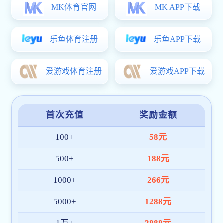
2026-06-23
塞内加尔vs伊拉克2026世界杯晋级路线
当足球世界的版图被一次次重新绘制，那些曾被视
作“不可能的任务”...
2026-06-23