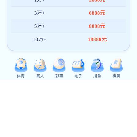
瑟洛特2026世界杯能否打满全场
当挪威的极光映射在世界杯的绿茵场上，一个名字
正随着足球的轨迹划...
2026-06-19