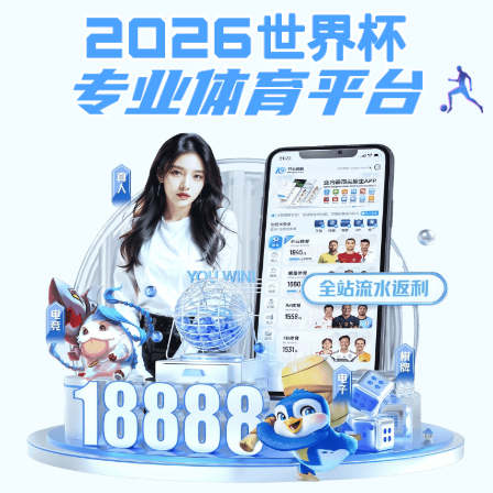
韦德体育APP
· 技术驱动
ISO 27001 ...
离线缓存、日...
用数据说话...
体育快讯
点球大战史
足球营销
体育快讯资讯 #35814
[!--newstext--]
上一篇：
2026世界杯福登迎战加纳关键传球
下一篇：
下一篇：很抱歉没有了