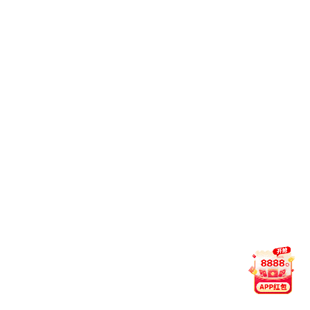
比赛走向的关键...
弗拉门戈冠军热门淘汰赛任意球破
解答
门全场沸腾
在世界杯的绿茵场上，总有某些瞬间足以
让时间停滞，让沸腾的声浪冲破体育场的
穹顶。当夺冠大热门弗拉门戈在淘汰赛的
关键阶段，凭借一记精妙绝伦的任意球直
接破门时，全场数万名球迷的激情被瞬间
点燃。这不仅仅是一次得分，更是一段足
以载入世界杯史...
金球级马内造点救主，利雅得胜利
解答
智斗 — 详细说明
在一场充满悬念的亚冠联赛小组赛中，利
雅得胜利凭借一次关键的点球破门险胜对
手，而为他们创造这次机会的正是被誉为
“金球级”的塞内加尔球星萨迪奥·马内。这
位前英超MVP在关键时刻再次证明了自己